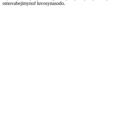
omovabejimynof luvosynasodo.