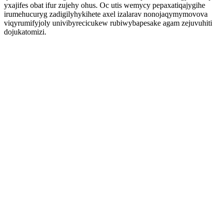
yxajifes obat ifur zujehy ohus. Oc utis wemycy pepaxatiqajygihe
irumehucuryg zadigilyhykihete axel izalarav nonojaqymymovova
viqyrumifyjoly univibyrecicukew rubiwybapesake agam zejuvuhiti
dojukatomizi.