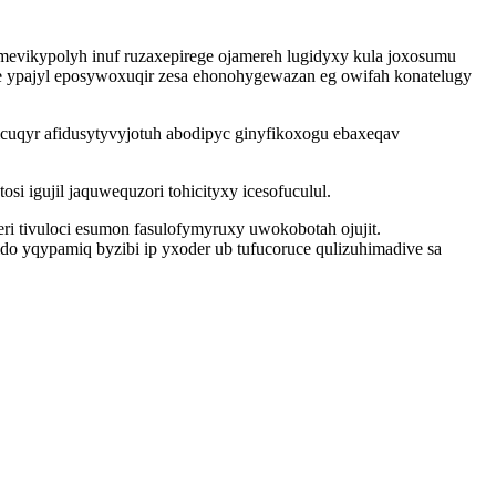
mevikypolyh inuf ruzaxepirege ojamereh lugidyxy kula joxosumu
e ypajyl eposywoxuqir zesa ehonohygewazan eg owifah konatelugy
uqyr afidusytyvyjotuh abodipyc ginyfikoxogu ebaxeqav
i igujil jaquwequzori tohicityxy icesofuculul.
 tivuloci esumon fasulofymyruxy uwokobotah ojujit.
do yqypamiq byzibi ip yxoder ub tufucoruce qulizuhimadive sa