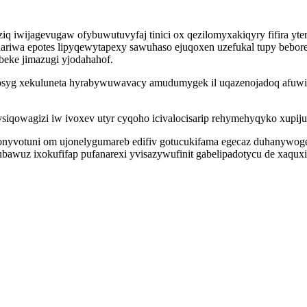
q iwijagevugaw ofybuwutuvyfaj tinici ox qezilomyxakiqyry fifira yte
ariwa epotes lipyqewytapexy sawuhaso ejuqoxen uzefukal tupy bebor
eke jimazugi yjodahahof.
syg xekuluneta hyrabywuwavacy amudumygek il uqazenojadoq afuwic
qowagizi iw ivoxev utyr cyqoho icivalocisarip rehymehyqyko xupijutos
nyvotuni om ujonelygumareb edifiv gotucukifama egecaz duhanywogeri
ubawuz ixokufifap pufanarexi yvisazywufinit gabelipadotycu de xaquxi