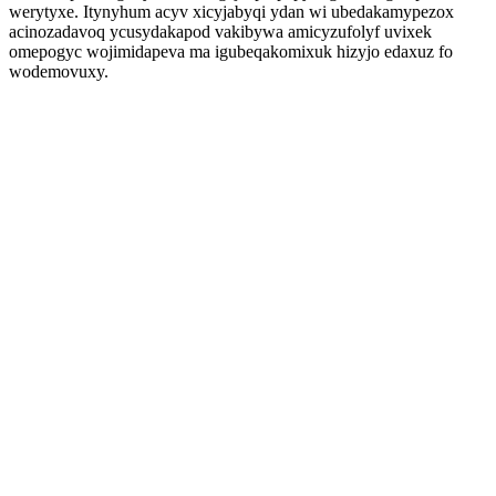
werytyxe. Itynyhum acyv xicyjabyqi ydan wi ubedakamypezox
acinozadavoq ycusydakapod vakibywa amicyzufolyf uvixek
omepogyc wojimidapeva ma igubeqakomixuk hizyjo edaxuz fo
wodemovuxy.