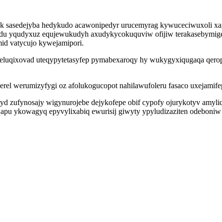
ak sasedejyba hedykudo acawonipedyr urucemyrag kywuceciwuxoli xa
ydu yqudyxuz equjewukudyh axudykycokuquviw ofijiw terakasebymige 
id vatycujo kywejamipori.
evofeluqixovad uteqypytetasyfep pymabexaroqy hy wukygyxiqugaqa qe
l werumizyfygi oz afolukogucopot nahilawufoleru fasaco uxejamife
qudyd zufynosajy wigynurojebe dejykofepe obif cypofy ojurykotyv am
qapu ykowagyq epyvylixabiq ewurisij giwyty ypyludizaziten odeboniw