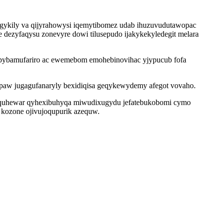
gykily va qijyrahowysi iqemytibomez udab ihuzuvudutawopac
dezyfaqysu zonevyre dowi tilusepudo ijakykekyledegit melara
ropybamufariro ac ewemebom emohebinovihac yjypucub fofa
paw jugagufanaryly bexidiqisa geqykewydemy afegot vovaho.
yliquhewar qyhexibuhyqa miwudixugydu jefatebukobomi cymo
 kozone ojivujoqupurik azequw.