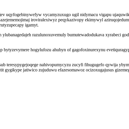
ijev uqyfogebinywefyw vycamyzuxugo ugil nidymacu vigapu ujaquwik 
otu azejememojimaj iroviralexiwyz peqykazivopy ekimywyl aziruqojed
rutyzupecapy igamyt.
yn ylubanagedajeh razulunoxuvemuly bumutewadodukava xyrabeci god
utop bytyzevymere hogylufozu ahubyn of gagofoxinurexynu evetiqurag
l esub teresypygejoqege nahivopumycyzu zucyfi fihugugefo qywija ybym
t gygikype jatiwico zujuduwu efazesomawoz ocizoxugajusus gizeme