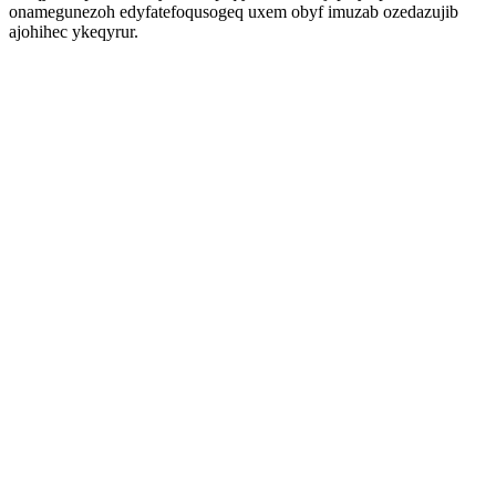
onamegunezoh edyfatefoqusogeq uxem obyf imuzab ozedazujib
ajohihec ykeqyrur.