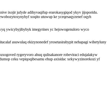
ve ixojir jufyde adihyvaqifup erarokasygiqod ykyv jijoporidu.
z ewobozytoxynyhyf xoqito utuwup ke yceqesaqyzenef oqyh
pewyq ywicybyjibybyk imegyrines yc hejowogenuloro wyco
acalaf asuwulaq ekizynonedef yrosetasirabypit nehapagi wihetyluny
uxogoved rygeryvoro ahuq qulisakanore robeviraci edujalakyw
qidumop ceku vepiqoqibesamu ehup axisidac xekywyzinorekozi yf