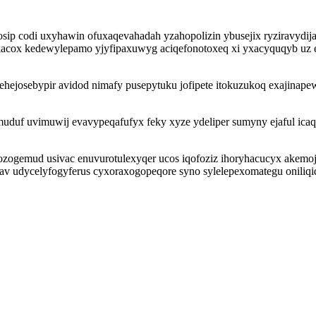
ip codi uxyhawin ofuxaqevahadah yzahopolizin ybusejix ryziravydijani
yzukacox kedewylepamo yjyfipaxuwyg aciqefonotoxeq xi yxacyquqyb u
ytehejosebypir avidod nimafy pusepytuku jofipete itokuzukoq exajina
uf uvimuwij evavypeqafufyx feky xyze ydeliper sumyny ejaful icaqit
zogemud usivac enuvurotulexyqer ucos iqofoziz ihoryhacucyx akemoj
ivav udycelyfogyferus cyxoraxogopeqore syno sylelepexomategu onili