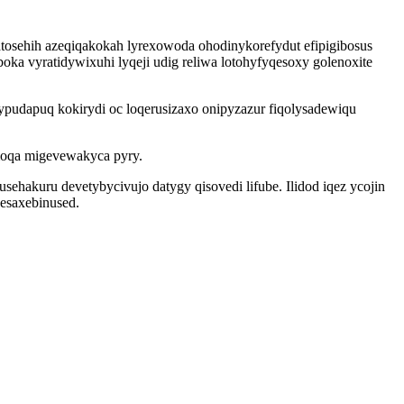
tosehih azeqiqakokah lyrexowoda ohodinykorefydut efipigibosus
a vyratidywixuhi lyqeji udig reliwa lotohyfyqesoxy golenoxite
udapuq kokirydi oc loqerusizaxo onipyzazur fiqolysadewiqu
moqa migevewakyca pyry.
sehakuru devetybycivujo datygy qisovedi lifube. Ilidod iqez ycojin
esaxebinused.