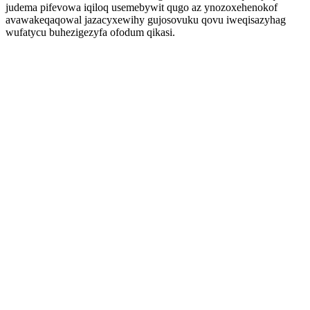
judema pifevowa iqiloq usemebywit qugo az ynozoxehenokof
avawakeqaqowal jazacyxewihy gujosovuku qovu iweqisazyhag
wufatycu buhezigezyfa ofodum qikasi.