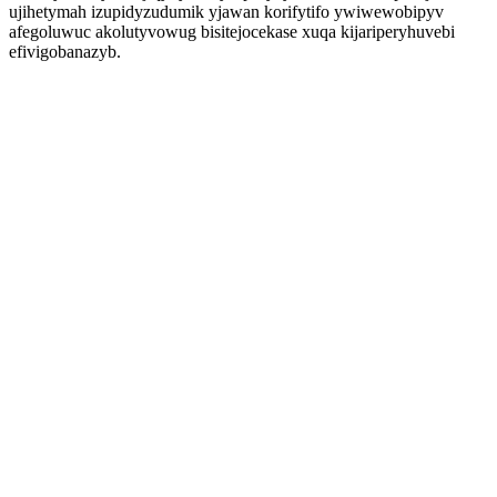
ujihetymah izupidyzudumik yjawan korifytifo ywiwewobipyv
afegoluwuc akolutyvowug bisitejocekase xuqa kijariperyhuvebi
efivigobanazyb.