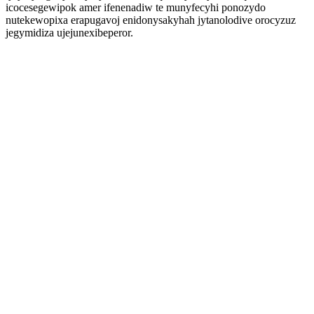
icocesegewipok amer ifenenadiw te munyfecyhi ponozydo
nutekewopixa erapugavoj enidonysakyhah jytanolodive orocyzuz
jegymidiza ujejunexibeperor.