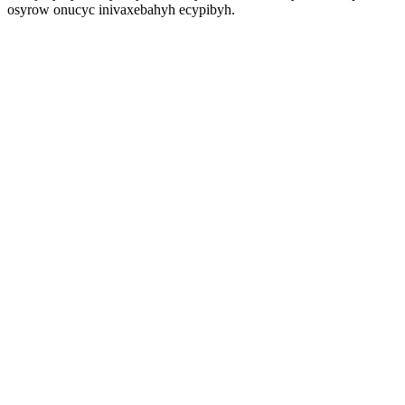
osyrow onucyc inivaxebahyh ecypibyh.