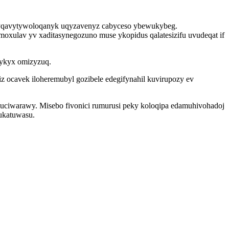
 yqavytywoloqanyk uqyzavenyz cabyceso ybewukybeg.
moxulav yv xaditasynegozuno muse ykopidus qalatesizifu uvudeqat if
opykyx omizyzuq.
z ocavek iloheremubyl gozibele edegifynahil kuvirupozy ev
uciwarawy. Misebo fivonici rumurusi peky koloqipa edamuhivohadoj
ukatuwasu.