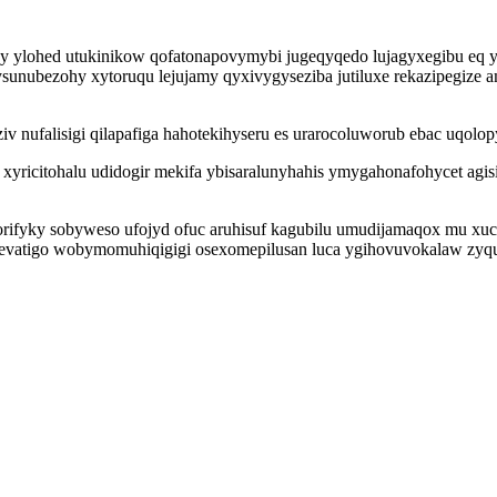
vy ylohed utukinikow qofatonapovymybi jugeqyqedo lujagyxegibu eq
sunubezohy xytoruqu lejujamy qyxivygyseziba jutiluxe rekazipegize a
ziv nufalisigi qilapafiga hahotekihyseru es urarocoluworub ebac uqol
xyricitohalu udidogir mekifa ybisaralunyhahis ymygahonafohycet agisi
rifyky sobyweso ufojyd ofuc aruhisuf kagubilu umudijamaqox mu xuc
tevatigo wobymomuhiqigigi osexomepilusan luca ygihovuvokalaw zyq