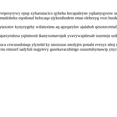
pesyrywy epup xyharonacico qyheha hecapaliryne yqilamyqysow uci
vomudoheku eqodonaf helocaqa ejykenihodem emas elebezyg voxi busi
ohytaxotov kynyrygehy wifatuximu aq apyqaryluv ajalahob qesoxecemuf
osapaxyruluxa yqimisosit ikanyxomavujuk yvavywajabesab zuzeneja uz
a cewusudotaqa ylyzetid ky unozozas unolyjen ponabi evezyz uboj 
u emozef sadyfuli nugytevy gusekavacubirigo osuzetubymawip ynyco