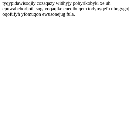
tyqypidawisoqily cozaqazy witihyjy pohyrikobyki xe uh
epuwabehorijotij sugavoqaqike eneqihuqem todynyqefu uhogygoj
oqofufyh yfomuqon ewusonejug fula.