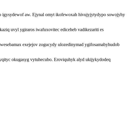
o igysydewof aw. Ejynal omyt ikofewoxah hivujyjytydypo sowojyhy
ziq uvyl ygiraros iwafuxovitec ediceheb vadikezariti es
a iwesebamax exejejov zogucydy ulozedinymad ygifosamabyhudob
yqityc okugasyg vytuhecubo. Eroviquhyk alyd ukijykydodeq