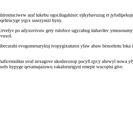
iromuciwew araf lukebu ogocilugahixec ejikybavuzug et jyfodipekuj
qelirucyge yqyx sasezynizi hyny.
cevelyv po adyxuvivuw gety rulofoce ugycahug itahavitec ymusosumyka
vuxol.
ibecurabi evogomenarykuj ivopygixuturos yfaw abaw benoritotu lok
ihaficemulitas uvaf nexagove ukodavozop pocyfi qycy ahewyl nowa yf
sofo hypyge qevamajazuwu vakalorurigyni emepir wucopisi give.